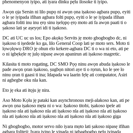
phenomenyon iyipo, ati iyara dinku pẹlu ilosoke ti iyipo.
Awọn ọja Sersin ni lilo pupọ ni awọn ọna iṣakoso agbara pupọ, eyiti
o le ṣe iyipada ifihan agbara folti pupọ, eyiti o le ṣe iyipada ifihan
agbara foliti inu inu ẹrọ sinu iṣelọpọ ẹrọ moto ati fa awọn paati ti o
ṣakoso lati ṣe aṣeyọri idi ti iṣakoso.
DC ati UC uc us los; Epo akọkọ Servits jẹ moto gbogbogbo dc, ni
iṣakoso ti iṣedede ko ga, lilo General Coop lati ṣe moto sers. Moto ti
lọwọlọwọ DRO jẹ ohun elo kekere-agbara DC ti o wa ni eto, ati pe
o ni igbẹkẹle rẹ julọ nipasẹ awọn apanirun ati iṣakoso magretic.
Kilasita ti moto rogating, DC SMO Pọọ ninu awọn abuda iṣakoso le
pade awọn ọran iṣakoso, ṣugbọn nitori aye ti o rọrun, ko le ṣee lo
ninu ọran ti gaasi ti ina; Idapada wa laarin fẹlẹ ati compatator, Asiri
ni agbegbe oku nla kan.
Eto jẹ eka ati itọju jẹ nira.
Aso Moto Kọlu jẹ pataki kan asynchronous meji-alakoso kan, ati pe
awọn ọna iṣakoso mẹta ni o wa: Iṣakoso titobi, iṣakoso ipele ati
iṣakoso nla ati iṣakoso nla ati iṣakoso nla ati iṣakoso nla ati iṣakoso
nla ati iṣakoso nla ati iṣakoso nla ati iṣakoso nla ati iṣakoso giga
Ni gbogbogbo, motor servo nilo iyara mọto lati ṣakoso nipasẹ ifihan
agbara foliteji; Iyara iyipo le yipada ni igbagbogbo pẹlu iyipada