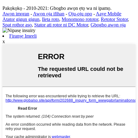
Pakọkọkọ - 2010-2021: Gbogbo awọn ẹtọ wa ni ipamọ.
Awọn imọran
-
Awọn ọja ifihan
-
Oju-oju opo
-
Aaye Mobile
Atator gigun gigun
,
Ileta roto
,
Monomono rototor
,
Retotor Stotor
,
Spat rothor asọ
,
Stator ati rotor ni DC Motor
,
Gbogbo awọn ọja
Firanṣẹ Imeeli
x