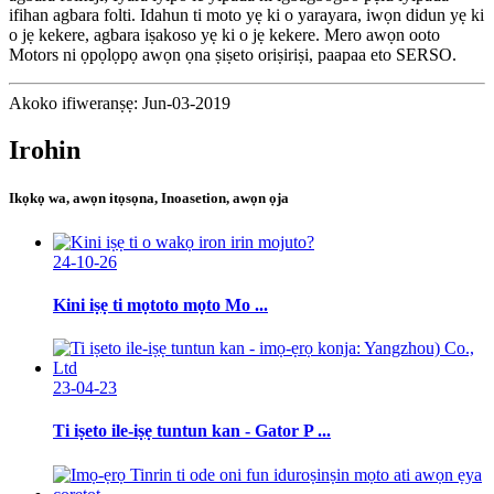
ifihan agbara folti. Idahun ti moto yẹ ki o yarayara, iwọn didun yẹ ki
o jẹ kekere, agbara iṣakoso yẹ ki o jẹ kekere. Mero awọn ooto
Motors ni ọpọlọpọ awọn ọna ṣiṣeto oriṣiriṣi, paapaa eto SERSO.
Akoko ifiweranṣẹ: Jun-03-2019
Irohin
Ikọkọ wa, awọn itọsọna, Inoasetion, awọn ọja
24-10-26
Kini iṣẹ ti mọtoto mọto Mo ...
23-04-23
Ti iṣeto ile-iṣẹ tuntun kan - Gator P ...