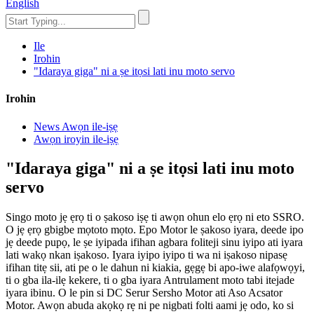
English
Ile
Irohin
"Idaraya giga" ni a ṣe itọsi lati inu moto servo
Irohin
News Awọn ile-iṣẹ
Awọn iroyin ile-iṣẹ
"Idaraya giga" ni a ṣe itọsi lati inu moto
servo
Singo moto jẹ ẹrọ ti o ṣakoso iṣẹ ti awọn ohun elo ẹrọ ni eto SSRO.
O jẹ ẹrọ gbigbe mọtoto mọto. Epo Motor le ṣakoso iyara, deede ipo
jẹ deede pupọ, le ṣe iyipada ifihan agbara foliteji sinu iyipo ati iyara
lati wakọ nkan iṣakoso. Iyara iyipo iyipo ti wa ni iṣakoso nipasẹ
ifihan titẹ sii, ati pe o le dahun ni kiakia, gẹgẹ bi apo-iwe alafọwọyi,
ti o gba ila-ilẹ kekere, ti o gba iyara Antrulament moto tabi itejade
iyara ibinu. O le pin si DC Serur Sersho Motor ati Aso Acsator
Motor. Awọn abuda akọkọ rẹ ni pe nigbati folti aami jẹ odo, ko si