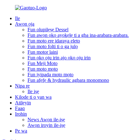
Ile
Awọn ọja
Fun olupilẹṣẹ Dessel
Fun awọn ọkọ ayọkẹlẹ ti a gba ina-arabara-arabara.
Fun moto ere idaraya eleto
Fun moto folti ti o ga julọ
Fun motor laini
Fun ọkọ oju irin ajo ọkọ oju irin
Fun Meji Moto
Fun moto mọto
Fun iyipada moto mọto
Fun afẹfẹ & hydraulic agbara monomono
Nipa re
Ile iṣẹ
Kilode ti o yan wa
Atilẹyin
Faaq
Irohin
News Awọn ile-iṣẹ
Awọn iroyin ile-iṣẹ
Pe wa