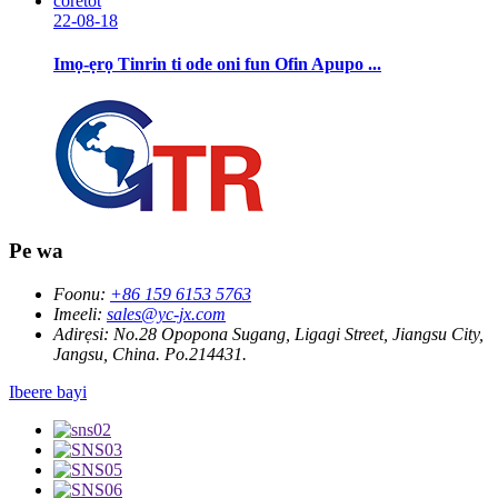
22-08-18
Imọ-ẹrọ Tinrin ti ode oni fun Ofin Apupo ...
Pe wa
Foonu:
+86 159 6153 5763
Imeeli:
sales@yc-jx.com
Adirẹsi:
No.28 Opopona Sugang, Ligagi Street, Jiangsu City,
Jangsu, China. Po.214431.
Ibeere bayi